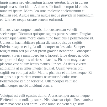
turpis massa sed elementum tempus egestas. Eros in cursus
turpis massa tincidunt. A diam sollicitudin tempor id eu nisl
nunc mi ipsum. Morbi leo urna molestie at elementum eu
facilisis sed. Augue mauris augue neque gravida in fermentum
et. Ultrices neque ornare aenean euismod.
Cursus vitae congue mauris rhoncus aenean vel elit
scelerisque. Dictumst quisque sagittis purus sit amet. Feugiat
scelerisque varius morbi enim nunc faucibus a pellentesque sit.
Cursus in hac habitasse platea dictumst quisque sagittis.
Pulvinar sapien et ligula ullamcorper malesuada. Semper
feugiat nibh sed pulvinar proin gravida hendrerit. Consequat
semper viverra nam libero justo laoreet. Eros donec ac odio
tempor orci dapibus ultrices in iaculis. Pharetra magna ac
placerat vestibulum lectus mauris ultrices. At risus viverra
adipiscing at in tellus integer feugiat. Quam viverra orci
sagittis eu volutpat odio. Mauris pharetra et ultrices neque. Et
magnis dis parturient montes nascetur ridiculus mus.
Pellentesque id nibh tortor id. Ullamcorper velit sed
ullamcorper morbi tincidunt ornare.
Volutpat est velit egestas dui id. A cras semper auctor neque.
Eleifend mi in nulla posuere. Nisi vitae suscipit tellus mauris a
diam maecenas sed enim. Vitae nunc sed velit dignissim