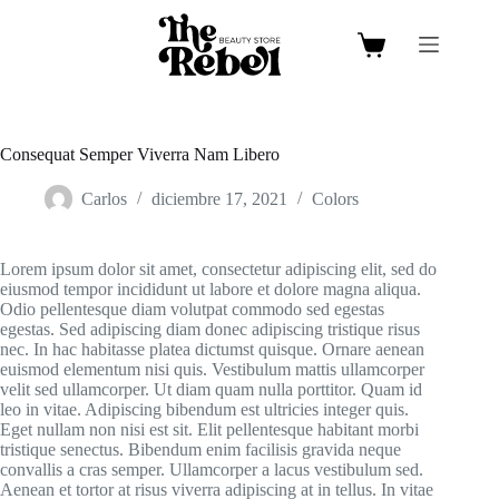
Saltar
al
contenido
Carro
de
compra
Consequat Semper Viverra Nam Libero
Carlos
diciembre 17, 2021
Colors
Lorem ipsum dolor sit amet, consectetur adipiscing elit, sed do
eiusmod tempor incididunt ut labore et dolore magna aliqua.
Odio pellentesque diam volutpat commodo sed egestas
egestas. Sed adipiscing diam donec adipiscing tristique risus
nec. In hac habitasse platea dictumst quisque. Ornare aenean
euismod elementum nisi quis. Vestibulum mattis ullamcorper
velit sed ullamcorper. Ut diam quam nulla porttitor. Quam id
leo in vitae. Adipiscing bibendum est ultricies integer quis.
Eget nullam non nisi est sit. Elit pellentesque habitant morbi
tristique senectus. Bibendum enim facilisis gravida neque
convallis a cras semper. Ullamcorper a lacus vestibulum sed.
Aenean et tortor at risus viverra adipiscing at in tellus. In vitae