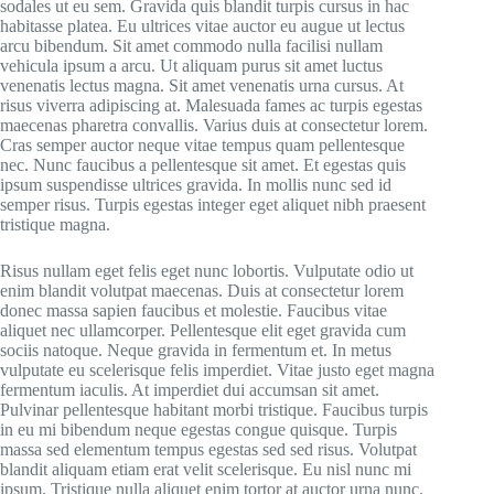
sodales ut eu sem. Gravida quis blandit turpis cursus in hac
habitasse platea. Eu ultrices vitae auctor eu augue ut lectus
arcu bibendum. Sit amet commodo nulla facilisi nullam
vehicula ipsum a arcu. Ut aliquam purus sit amet luctus
venenatis lectus magna. Sit amet venenatis urna cursus. At
risus viverra adipiscing at. Malesuada fames ac turpis egestas
maecenas pharetra convallis. Varius duis at consectetur lorem.
Cras semper auctor neque vitae tempus quam pellentesque
nec. Nunc faucibus a pellentesque sit amet. Et egestas quis
ipsum suspendisse ultrices gravida. In mollis nunc sed id
semper risus. Turpis egestas integer eget aliquet nibh praesent
tristique magna.
Risus nullam eget felis eget nunc lobortis. Vulputate odio ut
enim blandit volutpat maecenas. Duis at consectetur lorem
donec massa sapien faucibus et molestie. Faucibus vitae
aliquet nec ullamcorper. Pellentesque elit eget gravida cum
sociis natoque. Neque gravida in fermentum et. In metus
vulputate eu scelerisque felis imperdiet. Vitae justo eget magna
fermentum iaculis. At imperdiet dui accumsan sit amet.
Pulvinar pellentesque habitant morbi tristique. Faucibus turpis
in eu mi bibendum neque egestas congue quisque. Turpis
massa sed elementum tempus egestas sed sed risus. Volutpat
blandit aliquam etiam erat velit scelerisque. Eu nisl nunc mi
ipsum. Tristique nulla aliquet enim tortor at auctor urna nunc.